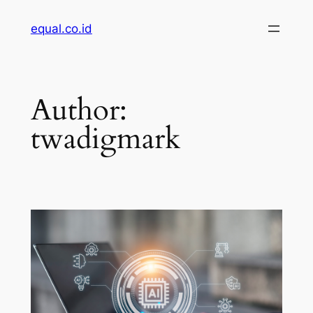
Skip
equal.co.id
to
content
Author:
twadigmark