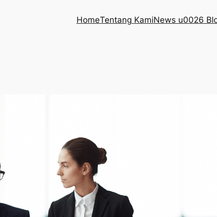
Home
Tentang Kami
News u0026 Bl