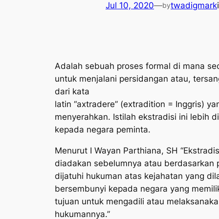
Jul 10, 2020
—
twadigmark
by
Adalah sebuah proses formal di mana seo
untuk menjalani persidangan atau, tersa
dari kata
latin “axtradere” (extradition = Inggris)
menyerahkan. Istilah ekstradisi ini lebi
kepada negara peminta.
Menurut I Wayan Parthiana, SH “Ekstradis
diadakan sebelumnya atau berdasarkan pr
dijatuhi hukuman atas kejahatan yang dil
bersembunyi kepada negara yang memiliki
tujuan untuk mengadili atau melaksanak
hukumannya.”