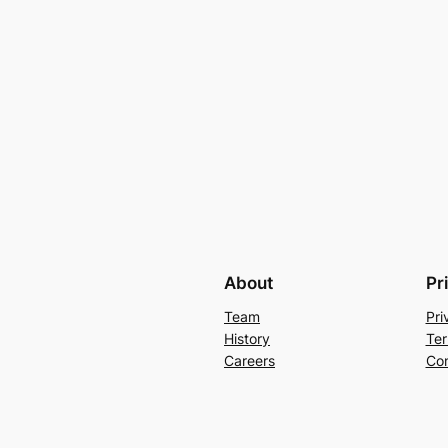
About
Pr
Team
Pri
History
Ter
Careers
Con