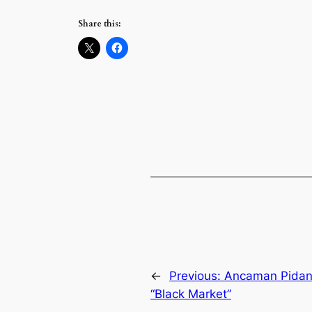
Share this:
←
Previous:
Ancaman Pidan
“Black Market”