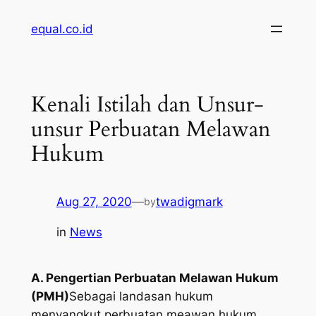
Skip
equal.co.id
to
content
Kenali Istilah dan Unsur-
unsur Perbuatan Melawan
Hukum
Aug 27, 2020
—
twadigmark
by
in
News
A. Pengertian Perbuatan Melawan Hukum
(PMH)
Sebagai landasan hukum
menyangkut perbuatan meawan hukum