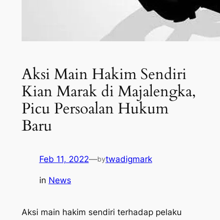
Aksi Main Hakim Sendiri
Kian Marak di Majalengka,
Picu Persoalan Hukum
Baru
Feb 11, 2022
—
twadigmark
by
in
News
Aksi main hakim sendiri terhadap pelaku