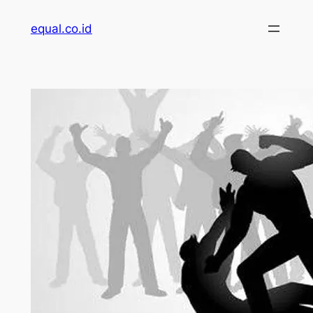
Skip
equal.co.id
to
content