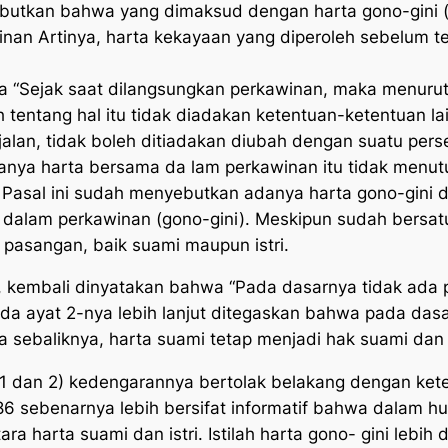
ebutkan bahwa yang dimaksud dengan harta gono-gini 
nan Artinya, harta kekayaan yang diperoleh sebelum te
a “Sejak saat dilangsungkan perkawinan, maka menurut
h tentang hal itu tidak diadakan ketentuan-ketentuan la
alan, tidak boleh ditiadakan diubah dengan suatu perse
danya harta bersama da lam perkawinan itu tidak menu
. Pasal ini sudah menyebutkan adanya harta gono-gini 
dalam perkawinan (gono-gini). Meskipun sudah bersat
 pasangan, baik suami maupun istri.
kembali dinyatakan bahwa “Pada dasarnya tidak ada 
ada ayat 2-nya lebih lanjut ditegaskan bahwa pada dasarn
a sebaliknya, harta suami tetap menjadi hak suami dan
an 2) kedengarannya bertolak belakang dengan ketent
 sebenarnya lebih bersifat informatif bahwa dalam huku
a harta suami dan istri. Istilah harta gono- gini lebih