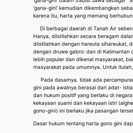
‘gana-gini’ dalam tradisi Jawa sebagai
” 
‘gana-gini’ kemudian dikembangkan sebag
karena itu, harta yang memang berhubung
Di berbagai daerah di Tanah Air sebena
Hanya, diistilahkan secara beragam dala
diistilahkan dengan
hareuta sihareukat,
d
dengan
druwe gabro:
dan di Kalimantan d
lebih populer dan dikenal masyarakat, b
masyarakat pada umumnya. Untuk itulah,
Pada dasamya. tidak ada percampuran ha
gini pada awalnya berasal dari adat- ist
dan hukum positif yang berlaku di negara
kekayaan suami dan kekayaan istri (alg
gono-gini) ini berlaku jika pasangan ters
Dasar hukum tentang harta gono gini dapa