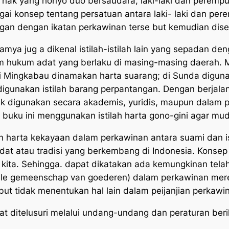
a nak yang honyo duo bersaudara, laki-laki dan perempu
ai konsep tentang persatuan antara laki- laki dan per
an dengan ikatan perkawinan terse but kemudian diseb
mya jug a dikenal istilah-istilah lain yang sepadan den
m hukum adat yang berlaku di masing-masing daerah. Mi
i Mingkabau dinamakan
harta suarang
; di Sunda diguna
igunakan istilah
barang perpantangan.
Dengan berjalana
aik digunakan secara akademis, yuridis, maupun dalam
 buku ini menggunakan istilah harta gono-gini agar m
rta kekayaan dalam perkawinan antara suami dan istr
iadat atau tradisi yang berkembang di Indonesia. Konse
 kita. Sehingga. dapat dikatakan ada kemungkinan telah
hele gemeenschap van goederen) dalam perkawinan mer
ebut tidak menentukan hal lain dalam peijanjian perkawi
t ditelusuri melalui undang-undang dan peraturan beri