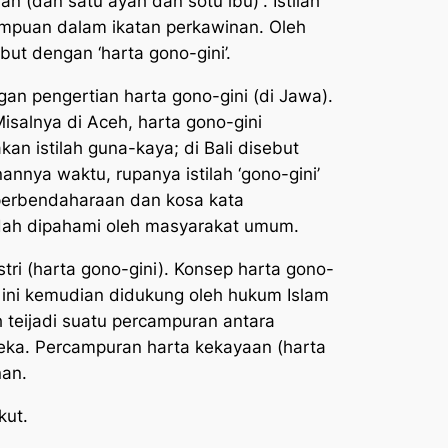
an (dan satu ayah dan sotu ibu)”.
Istilah
empuan dalam ikatan perkawinan. Oleh
ut dengan ‘harta gono-gini’.
gan pengertian harta gono-gini (di Jawa).
salnya di Aceh, harta gono-gini
kan istilah
guna-kaya;
di Bali disebut
nnya waktu, rupanya istilah ‘gono-gini’
 perbendaharaan dan kosa kata
udah dipahami oleh masyarakat umum.
i (harta gono-gini). Konsep harta gono-
p ini kemudian didukung oleh hukum Islam
 teijadi suatu percampuran antara
eka. Percampuran harta kekayaan (harta
nan.
kut.