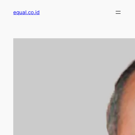
Skip
equal.co.id
to
content