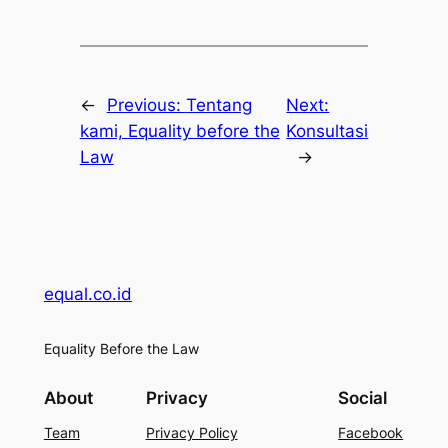
←
Previous:
Tentang
Next:
kami, Equality before the
Konsultasi
Law
→
equal.co.id
Equality Before the Law
About
Privacy
Social
Team
Privacy Policy
Facebook