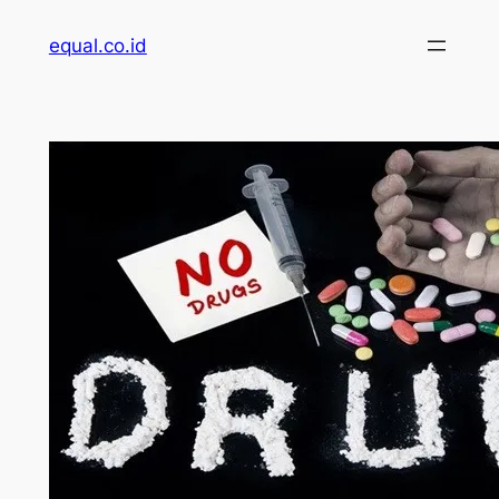
Skip
equal.co.id
to
content