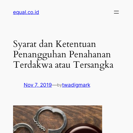
Skip
equal.co.id
to
content
Syarat dan Ketentuan
Penangguhan Penahanan
Terdakwa atau Tersangka
Nov 7, 2019
—
twadigmark
by