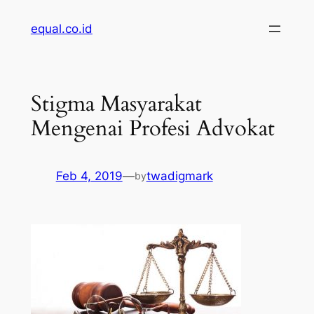
Skip
equal.co.id
to
content
Stigma Masyarakat
Mengenai Profesi Advokat
Feb 4, 2019
—
twadigmark
by