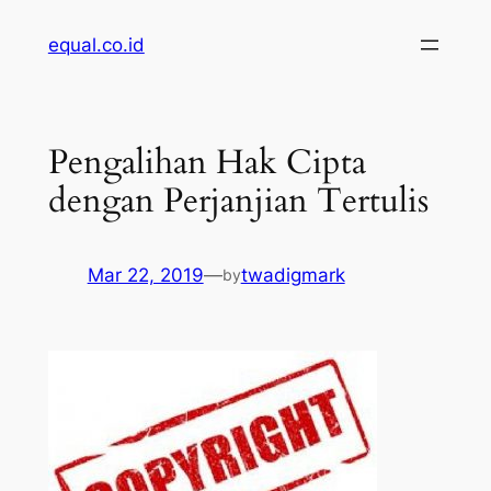
Skip
equal.co.id
to
content
Pengalihan Hak Cipta
dengan Perjanjian Tertulis
Mar 22, 2019
—
twadigmark
by