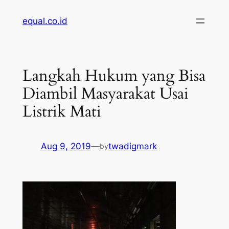
Skip
equal.co.id
to
content
Langkah Hukum yang Bisa
Diambil Masyarakat Usai
Listrik Mati
Aug 9, 2019
—
twadigmark
by