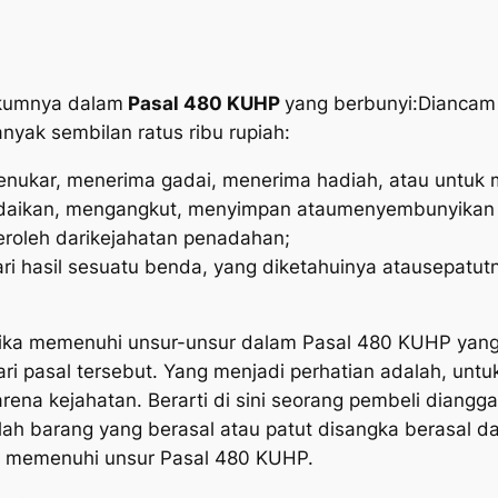
ukumnya dalam
Pasal 480 KUHP
yang berbunyi:
Diancam 
nyak sembilan ratus ribu rupiah:
nukar, menerima gadai, menerima hadiah, atau untuk 
aikan, mengangkut, menyimpan atau
menyembunyikan s
roleh dari
kejahatan penadahan;
i hasil sesuatu benda, yang diketahuinya atau
sepatut
ika memenuhi unsur-unsur dalam Pasal 480 KUHP yang 
ri pasal tersebut. Yang menjadi perhatian adalah, unt
arena kejahatan. Berarti di sini seorang pembeli dian
lah barang yang berasal atau patut disangka berasal dar
a memenuhi unsur Pasal 480 KUHP.