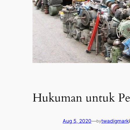
Hukuman untuk Pel
Aug 5, 2020
—
twadigmark
by